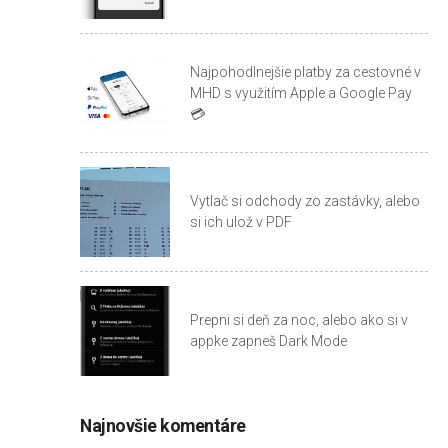
Najpohodlnejšie platby za cestovné v
MHD s využitím Apple a Google Pay
💳
Vytlač si odchody zo zastávky, alebo
si ich ulož v PDF
Prepni si deň za noc, alebo ako si v
appke zapneš Dark Mode
Najnovšie komentáre