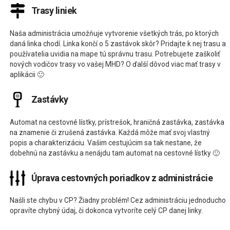
Trasy liniek
Naša administrácia umožňuje vytvorenie všetkých trás, po ktorých
daná linka chodí. Linka končí o 5 zastávok skôr? Pridajte k nej trasu a
používatelia uvidia na mape tú správnu trasu. Potrebujete zaškoliť
nových vodičov trasy vo vašej MHD? O ďalší dôvod viac mať trasy v
aplikácii 🙂
Zastávky
Automat na cestovné lístky, prístrešok, hraničná zastávka, zastávka
na znamenie či zrušená zastávka. Každá môže mať svoj vlastný
popis a charakterizáciu. Vašim cestujúcim sa tak nestane, že
dobehnú na zastávku a nenájdu tam automat na cestovné lístky 🙂
Úprava cestovných poriadkov z administrácie
Našli ste chybu v CP? Žiadny problém! Cez administráciu jednoducho
opravíte chybný údaj, či dokonca vytvoríte celý CP danej linky.