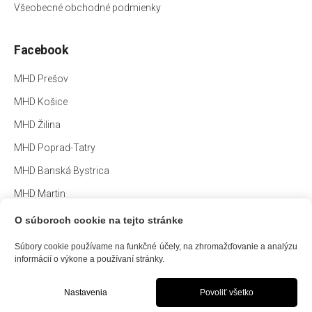
Všeobecné obchodné podmienky
Facebook
MHD Prešov
MHD Košice
MHD Žilina
MHD Poprad-Tatry
MHD Banská Bystrica
MHD Martin
O súboroch cookie na tejto stránke
Súbory cookie používame na funkčné účely, na zhromažďovanie a analýzu
informácií o výkone a používaní stránky.
©
2026 MHD App
info@mhdapp.sk
Nastavenia
Povoliť všetko