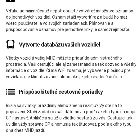
Vďaka administrácii už nepotrebujete vytvárať množstvo oznamov
do jednotlivých vozidiel. Oznam stačí vytvoriť raz a budú ho mať
všetci používatelia vo svojich zariadeniach. Plánovanie a
prispôsobovanie oznamov pre jednotlivé linky je samozrejmosťou.
Vytvorte databázu vašich vozidiel
Všetky vozidlá vašej MHD môžete pridať do administračného
prostredia. Vaši cestujúci ale aj zamestnanci sa tak dozvedia všetky
informácie o vozidle. Či má WiFi zdarma, je vybavené plošinou pre
vozíčkara, je klimatizované, alebo aké je jeho evidenčné číslo.
Prispôsobiteľné cestovné poriadky
Blížia sa sviatky, prázdniny alebo zmena režimu? Vy ste na to
pripravení. Stačí zadať rozsah dátumov a podľa akého typu sa majú
CP nastaviť. Aplikácia sa už o všetko postará za vás. Cestujúci tak
uvidia vždy správne CP a nemusia tak študovať, podľa akého typu
dňa dnes MHD jazdí.