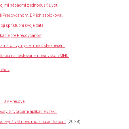
jimi nápadmi zjednodušiť život.
li Prešovčanom. DP ich zablokoval.
ji sprístupní svoje dáta.
ikácie pre Prešovčanov.
amátori vymysleli množstvo riešení.
plikáciu na cestovanie prešovskou MHD.
rešov
MHD v Prešove
usy. S tvorcami aplikácie však…
ci využívať novú mobilnú aplikáciu…
(20:38)