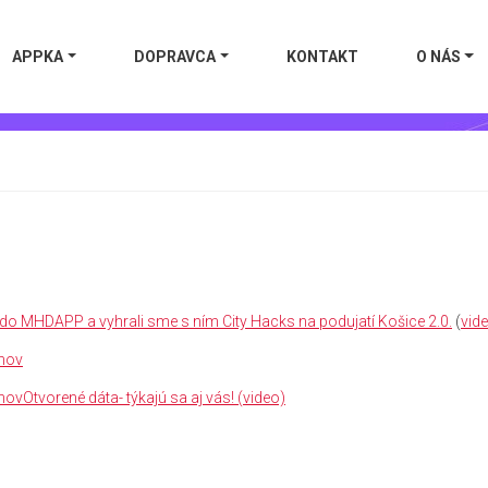
APPKA
DOPRAVCA
KONTAKT
O NÁS
 do MHDAPP a vyhrali sme s ním City Hacks na podujatí Košice 2.0.
(
vid
anov
ovOtvorené dáta- týkajú sa aj vás! (video)