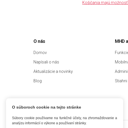
Košičania majú možnosť 
O nás
MHD a
Domov
Funkci
Napísali o nás
Mobilná
Aktualizácie a novinky
Admini
Blog
Stiahni
O súboroch cookie na tejto stránke
Súbory cookie používame na funkčné účely, na zhromažďovanie a
analýzu informácií o výkone a používaní stránky.