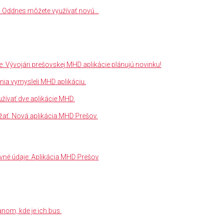
? Oddnes môžete využívať novú…
ke: Vývojári prešovskej MHD aplikácie plánujú novinku!
ania vymysleli MHD aplikáciu.
ívať dve aplikácie MHD.
ležať. Nová aplikácia MHD Prešov.
avné údaje: Aplikácia MHD Prešov
nom, kde je ich bus.