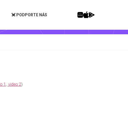
💓 PODPORTE NÁS
eo 1
,
video 2
)