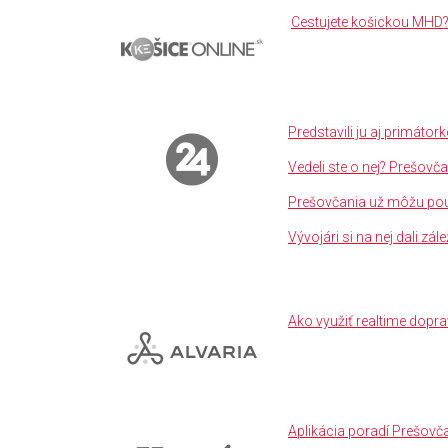
Cestujete košickou MHD
Predstavili ju aj primátor
Vedeli ste o nej? Prešovč
Prešovčania už môžu použ
Vývojári si na nej dali zá
Ako využiť realtime dopr
Aplikácia poradí Prešovča