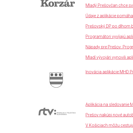
Mladý Prešovčan chce svo
Údaje z aplikácie pomáha
Prešovský DP po dlhom bo
Programátori vyvíjajú apl
Nápady pre Prešov: Progr
Mladí vývojári vynovili a
Inovácia aplikácie MHD P
Aplikácia na sledovanie 
Prešov nakúpi nové autob
V Košiciach môžu cestujú