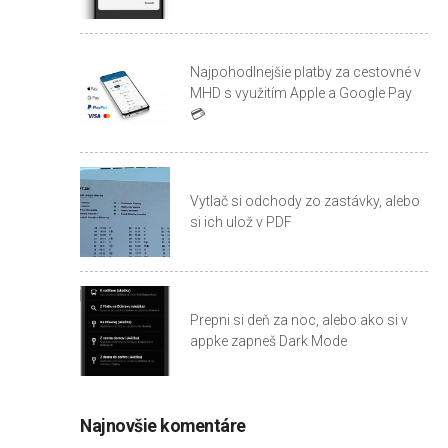
Najpohodlnejšie platby za cestovné v
MHD s využitím Apple a Google Pay
💳
Vytlač si odchody zo zastávky, alebo
si ich ulož v PDF
Prepni si deň za noc, alebo ako si v
appke zapneš Dark Mode
Najnovšie komentáre