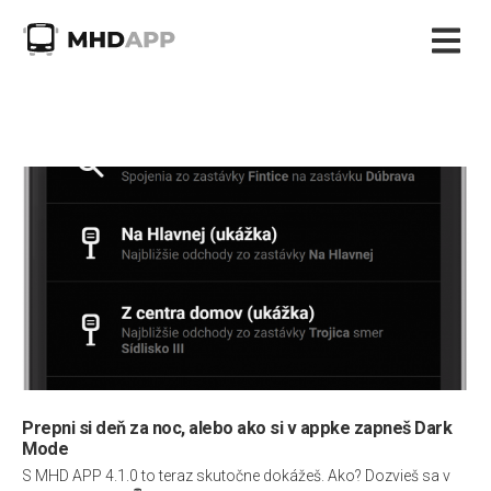
Prepni si deň za noc, alebo ako si v appke zapneš Dark
Mode
S MHD APP 4.1.0 to teraz skutočne dokážeš. Ako? Dozvieš sa v