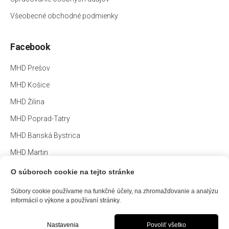
Všeobecné obchodné podmienky
Facebook
MHD Prešov
MHD Košice
MHD Žilina
MHD Poprad-Tatry
MHD Banská Bystrica
MHD Martin
O súboroch cookie na tejto stránke
Súbory cookie používame na funkčné účely, na zhromažďovanie a analýzu
informácií o výkone a používaní stránky.
©
2026 MHD App
info@mhdapp.sk
Nastavenia
Povoliť všetko